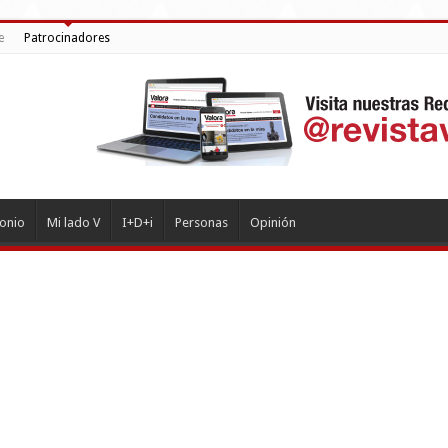
e
Patrocinadores
monio
Mi lado V
I+D+i
Personas
Opinión