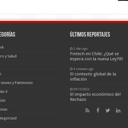
egorías
últimos reportajes
rk
2 días ago
Fintech en Chile: ¿Qué se
ro y Salud
espera con la nueva Ley?￼
4 semanas ago
El contexto global de la
i
inflación
rsiones y Patrimonio
09/13/2022
ado V
El impacto económico del
Rechazo
ión
onas
tegorized