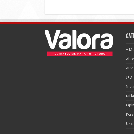
Cat
+ Mo
Ahor
APV
I+D+
Inve
Mi l
Opin
Pers
Unca