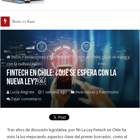
Boric vs Kast: Los programas de
Inicio
/
Inversiones y Patrimonio
/
Fintech en Chile: ¿Qué se espera
con la nueva Ley?￼
Fintech en Chile: ¿Qué se espera con la
nueva Ley?￼
Lucía Alegrete
1 semana ago
Inversiones y Patrimonio
Dejar comentario
Tras años de discusión legislativa, por fín La Ley Fintech en Chile ha
visto la luz mejorando aspectos clave del primer borrador, como el