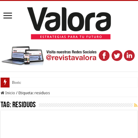
Boric vs Kast: Los p
Inicio
/
Etiqueta:
residuos
Tag:
residuos