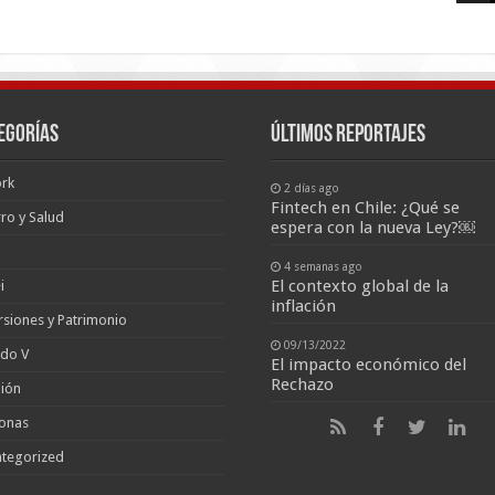
egorías
últimos reportajes
rk
2 días ago
Fintech en Chile: ¿Qué se
ro y Salud
espera con la nueva Ley?￼
4 semanas ago
El contexto global de la
i
inflación
rsiones y Patrimonio
09/13/2022
ado V
El impacto económico del
Rechazo
ión
onas
tegorized