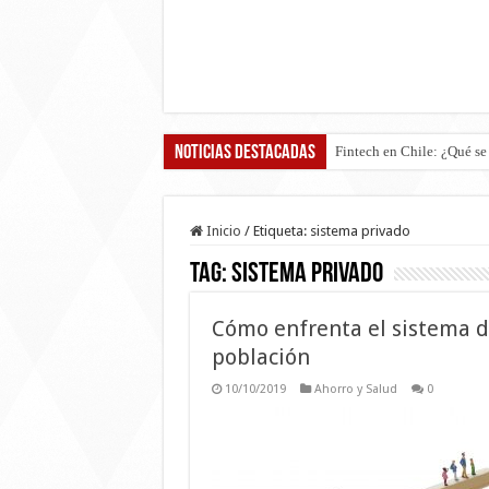
Noticias destacadas
Boric vs Kast: L
Inicio
/
Etiqueta:
sistema privado
Tag:
sistema privado
Cómo enfrenta el sistema d
población
10/10/2019
Ahorro y Salud
0