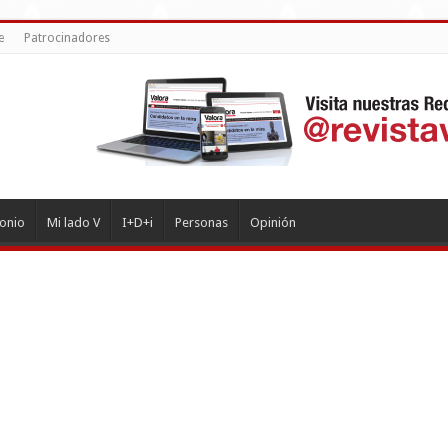
e
Patrocinadores
monio
Mi lado V
I+D+i
Personas
Opinión