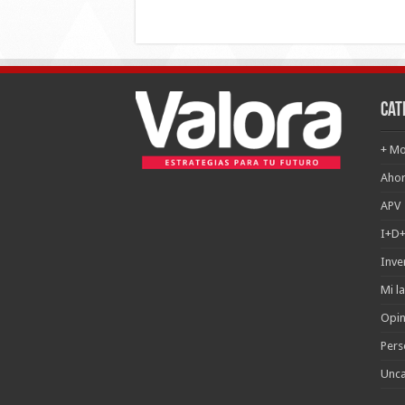
Cat
+ Mo
Ahor
APV
I+D+
Inve
Mi l
Opin
Pers
Unca