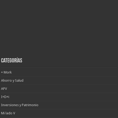
Categorías
+ Mork
Ahorro y Salud
APV
I+D+i
Inversiones y Patrimonio
Mi lado V