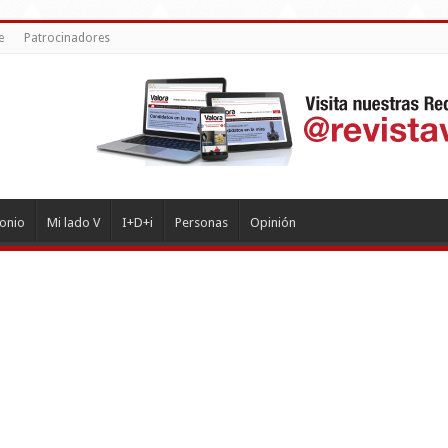
e
Patrocinadores
monio
Mi lado V
I+D+i
Personas
Opinión