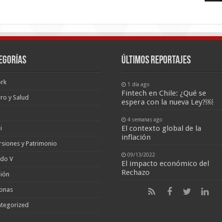
egorías
últimos reportajes
rk
1 día ago
Fintech en Chile: ¿Qué se
ro y Salud
espera con la nueva Ley?￼
4 semanas ago
El contexto global de la
i
inflación
rsiones y Patrimonio
09/13/2022
ado V
El impacto económico del
Rechazo
ión
onas
tegorized