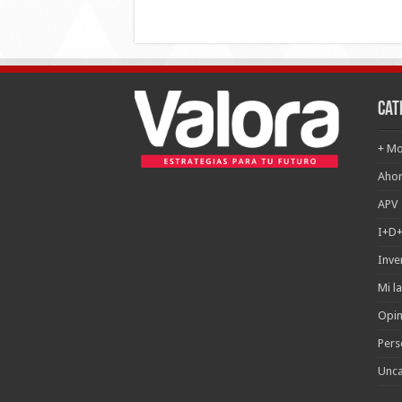
Cat
+ Mo
Ahor
APV
I+D+
Inve
Mi l
Opin
Pers
Unca