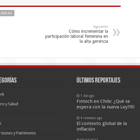
URIDAD
Siguiente
Cómo incrementar la
participación laboral femenina en
la alta gerencia
egorías
últimos reportajes
rk
1 día ago
Fintech en Chile: ¿Qué se
ro y Salud
espera con la nueva Ley?￼
4 semanas ago
El contexto global de la
i
inflación
rsiones y Patrimonio