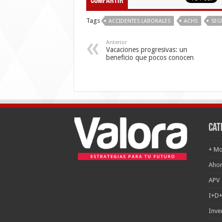
Compartir
Tags
ACCIDENTES LABORALES
ACHS
SEG
Anterior
Vacaciones progresivas: un
beneficio que pocos conocen
Cat
+ Mo
Ahor
APV
I+D+
Inve