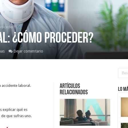
proceder?
al: ¿Cómo proceder?
nas
Dejar comentario
Artículos
 accidente laboral.
Lo má
Relacionados
s explicar qué es
 de que sufras uno.