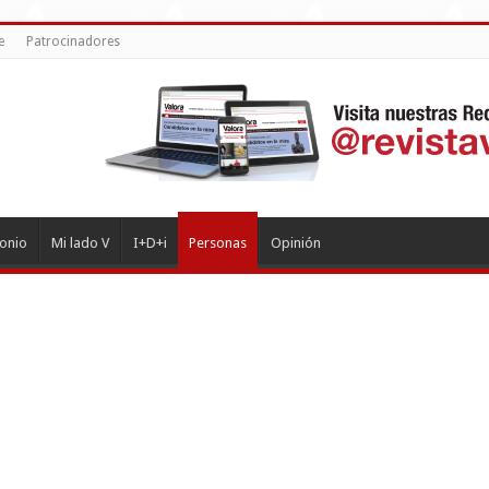
e
Patrocinadores
monio
Mi lado V
I+D+i
Personas
Opinión