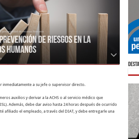
Dest
r inmediatamente a su jefe o supervisor directo.
eros auxilios y derivar a la ACHS o al servicio médico que
(ISL). Además, debe dar aviso hasta 24 horas después de ocurrido
sté afiliado el empleado, a través del DIAT, y debe entregarle una
Plaz
ley 
La i
El b
Inno
¿Cóm
La i
Indu