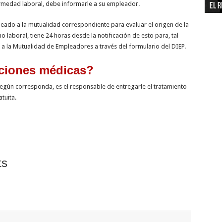
rmedad laboral, debe informarle a su empleador.
El r
neg
Tecn
inf
end
del
Fond
pro
eco
Emp
leado a la mutualidad correspondiente para evaluar el origen de la
laboral, tiene 24 horas desde la notificación de esto para, tal
 a la Mutualidad de Empleadores a través del formulario del DIEP.
nciones médicas?
 según corresponda, es el responsable de entregarle el tratamiento
tuita.
ts