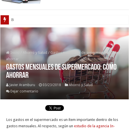
Boric vs Kast: Los
Inicio
/
Ahorro y Salud
/
Gastos mensuales de supermercado: cómo
ahorrar
Gastos mensuales de supermercado: cómo
ahorrar
Javier Aramburu
03/23/2018
Ahorro y Salud
Dejar comentario
Los gastos en el supermercado es un ítem importante dentro de los
gastos mensuales. Al respecto, según un
estudio de la agencia In-