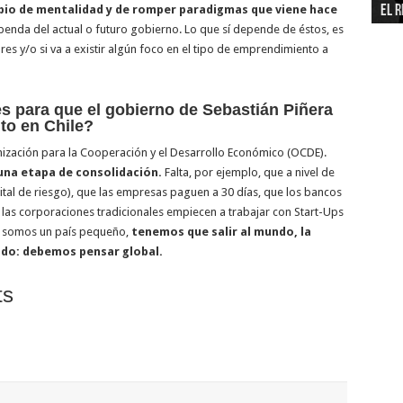
El r
neg
Tecn
inf
end
del
Fond
pro
eco
Emp
bio de mentalidad y de romper paradigmas que viene hace
nda del actual o futuro gobierno. Lo que sí depende de éstos, es
s y/o si va a existir algún foco en el tipo de emprendimiento a
s para que el gobierno de Sebastián Piñera
o en Chile?
zación para la Cooperación y el Desarrollo Económico (OCDE).
una etapa de consolidación.
Falta, por ejemplo, que a nivel de
pital de riesgo), que las empresas paguen a 30 días, que los bancos
as corporaciones tradicionales empiecen a trabajar con Start-Ups
e, somos un país pequeño,
tenemos que salir al mundo, la
ndo: debemos pensar global.
ts