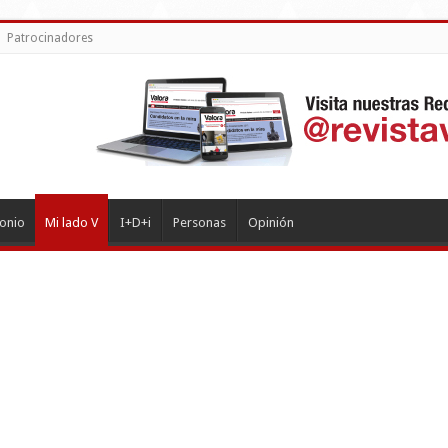
Patrocinadores
monio
Mi lado V
I+D+i
Personas
Opinión