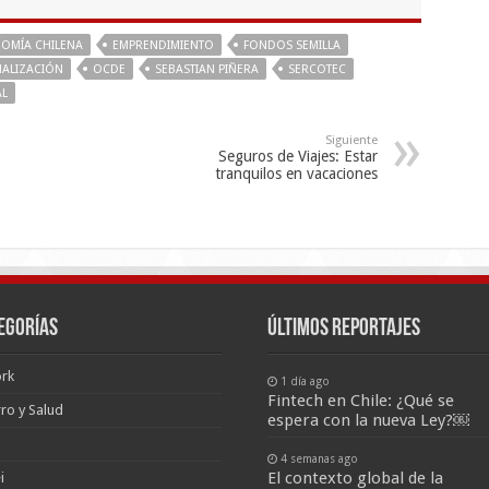
OMÍA CHILENA
EMPRENDIMIENTO
FONDOS SEMILLA
NALIZACIÓN
OCDE
SEBASTIAN PIÑERA
SERCOTEC
AL
Siguiente
Seguros de Viajes: Estar
tranquilos en vacaciones
egorías
últimos reportajes
rk
1 día ago
Fintech en Chile: ¿Qué se
ro y Salud
espera con la nueva Ley?￼
4 semanas ago
El contexto global de la
i