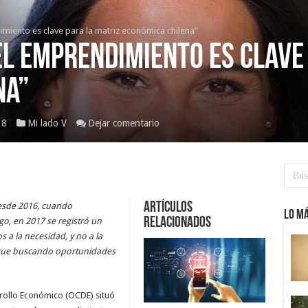
imiento es clave para la matriz económica chilena”
El emprendimiento es clave
na”
18
Mi lado V
Dejar comentario
Artículos
esde 2016, cuando
Lo má
Relacionados
o, en 2017 se registró un
a la necesidad, y no a la
 sigue buscando oportunidades
rollo Económico (OCDE) situó