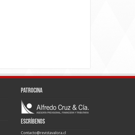
Patrocina
Escríbenos
Contacto@revistavalora.cl