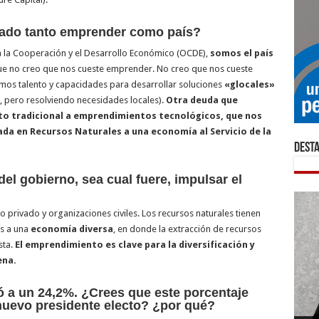
tado tanto emprender como país?
a la Cooperación y el Desarrollo Económico (OCDE),
somos el país
que no creo que nos cueste emprender. No creo que nos cueste
mos talento y capacidades para desarrollar soluciones
«glocales»
 pero resolviendo necesidades locales).
Otra deuda que
o tradicional a emprendimientos tecnológicos, que nos
a en Recursos Naturales a una economía al Servicio de la
Dest
el gobierno, sea cual fuere, impulsar el
do privado y organizaciones civiles. Los recursos naturales tienen
s a una
economía diversa
, en donde la extracción de recursos
sta.
El emprendimiento es clave para la diversificación y
ena.
ó a un 24,2%. ¿Crees que este porcentaje
Plaz
nuevo presidente electo? ¿por qué?
ley 
La i
El b
Inno
¿Cóm
La i
Indu