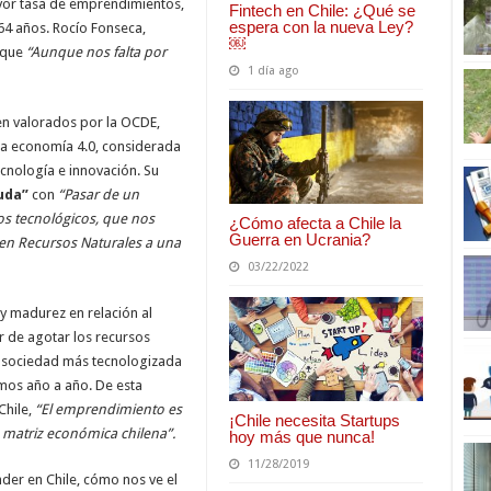
yor tasa de emprendimientos,
Fintech en Chile: ¿Qué se
espera con la nueva Ley?
64 años. Rocío Fonseca,
￼
a que
“Aunque nos falta por
1 día ago
en valorados por la OCDE,
a economía 4.0, considerada
ecnología e innovación. Su
uda”
con
“Pasar de un
s tecnológicos, que nos
¿Cómo afecta a Chile la
Guerra en Ucrania?
n Recursos Naturales a una
03/22/2022
 madurez en relación al
r de agotar los recursos
a sociedad más tecnologizada
os año a año. De esta
Chile,
“El emprendimiento es
¡Chile necesita Startups
la matriz económica chilena”.
hoy más que nunca!
11/28/2019
er en Chile, cómo nos ve el