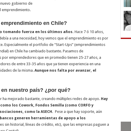
l nuevo gobierno de
el emprendimiento.
l emprendimiento en Chile?
o tomando fuerza en los últimos años.
Hace 7 ó 10 años,
 debía a una necesidad, hoy vemos que el emprendimiento es por
. Especialmente el portfolio de “Start-Ups” (emprendimientos
ndial) en Chile ha cambiado bastante. Pasamos de
s por emprendedores que en promedio tienen 25-27 años, a
ores de entre 33-35 años que ya tienen experiencia en una
esidades de la misma.
Aunque nos falta por avanzar, el
r en nuestro país? ¿por qué?
r ha mejorado bastante, creando múltiples redes de apoyo.
Hay
, como los Cowork, Fondos Semilla (como CORFO y
sociaciones, como la ASECH.
Pese a que hay soporte, aún
 bancos generen herramientas de apoyo a los
s sin historial, líneas de crédito, etc), que las empresas paguen a
ure Capital).