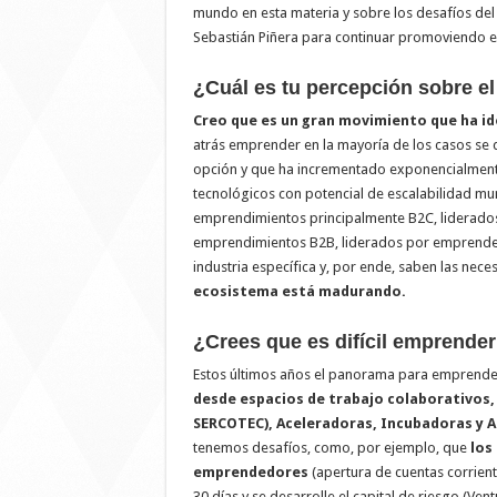
mundo en esta materia y sobre los desafíos de
Sebastián Piñera para continuar promoviendo 
¿Cuál es tu percepción sobre e
Creo que es un gran movimiento que ha id
atrás emprender en la mayoría de los casos se
opción y que ha incrementado exponencialmente
tecnológicos con potencial de escalabilidad mu
emprendimientos principalmente B2C, liderado
emprendimientos B2B, liderados por emprended
industria específica y, por ende, saben las nec
ecosistema está madurando.
¿Crees que es difícil emprende
Estos últimos años el panorama para emprende
desde espacios de trabajo colaborativos
SERCOTEC), Aceleradoras, Incubadoras y A
tenemos desafíos, como, por ejemplo, que
los
emprendedores
(apertura de cuentas corriente
30 días y se desarrolle el capital de riesgo (Vent