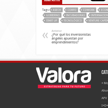
Compartir
Tags
ASECH
CORFO
COWORK
ECON
GOBIERNO
INCUBADORAS
INTERNACIO
START UP
TECNOLÓGICO
VENTURE CAPIT
Anterior
¿Por qué los inversionistas
ángeles apuestan por
emprendimientos?
Cat
+ Mo
Ahor
APV
I+D+