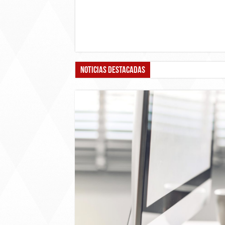
Noticias destacadas
Boric vs Kast: Los progra