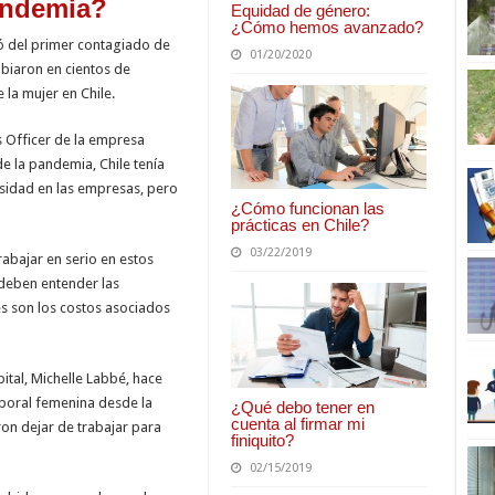
andemia?
Equidad de género:
¿Cómo hemos avanzado?
mó del primer contagiado de
01/20/2020
mbiaron en cientos de
 la mujer en Chile.
 Officer de la empresa
e la pandemia, Chile tenía
ersidad en las empresas, pero
¿Cómo funcionan las
prácticas en Chile?
03/22/2019
rabajar en serio en estos
deben entender las
s son los costos asociados
ital, Michelle Labbé, hace
laboral femenina desde la
¿Qué debo tener en
cuenta al firmar mi
n dejar de trabajar para
finiquito?
02/15/2019