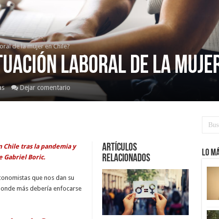
oral de la mujer en Chile?
tuación laboral de la mujer
as
Dejar comentario
Artículos
n Chile tras la pandemia y
Lo má
Relacionados
 Gabriel Boric.
economistas que nos dan su
 donde más debería enfocarse