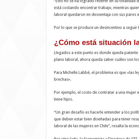
“Esto no se ha logrado revertir en su totalidad 
está costando encontrar trabajo, mientras quie
laboral quedaron en desventaja con sus pares
Por lo que se produce un desincentivo a seguir 
¿Cómo está situación la
Llegados a este punto es donde queda patente 
plano laboral, ahora queda saber cuáles son los
Para Michelle Labbé, el problema es que «las 
brechas».
Por ejemplo, el costo de contratar a una mujer 
tiene hijos.
“Un gran desafío es hacerle entender a los polít
que deben estar bien diseñadas para tener resul
laboral de las mujeres en Chile”, resalta la econ
Por otro lado, la Economista y Directora de CEI,