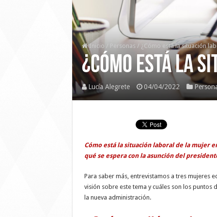
Inicio
/
Personas
/
¿Cómo está la situación lab
¿Cómo está la si
Lucía Alegrete
04/04/2022
Person
Cómo está la situación laboral de la mujer e
qué se espera con la asunción del presidente
Para saber más, entrevistamos a tres mujeres 
visión sobre este tema y cuáles son los puntos
la nueva administración.