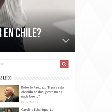
 en Chile?
s leído
Roberto Fantuzzi: “El país está
dividido en dos, y esto no es
nada bueno”
12/11/2017
Carolina Echenique: La