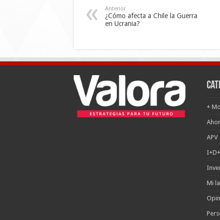
Anterior
¿Cómo afecta a Chile la Guerra
en Ucrania?
Cat
+ Mo
Ahor
APV
I+D+
Inve
Mi l
Opin
Pers