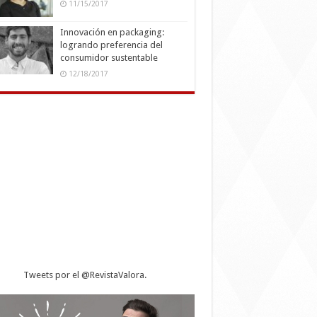
11/15/2017
Innovación en packaging:
logrando preferencia del
consumidor sustentable
12/18/2017
Tweets por el @RevistaValora.