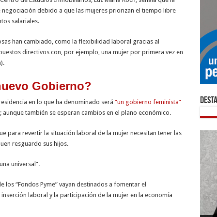
 negociación debido a que las mujeres priorizan el tiempo libre
os salariales.
s han cambiado, como la flexibilidad laboral gracias al
uestos directivos con, por ejemplo, una mujer por primera vez en
).
 nuevo Gobierno?
Dest
presidencia en lo que ha denominado será
“un gobierno feminista”
e; aunque también se esperan cambios en el plano económico.
e para revertir la situación laboral de la mujer necesitan tener las
buen resguardo sus hijos.
una universal”.
de los “Fondos Pyme” vayan destinados a fomentar el
serción laboral y la participación de la mujer en la economía
Plaz
ley 
La i
El b
Inno
¿Cóm
La i
Indu