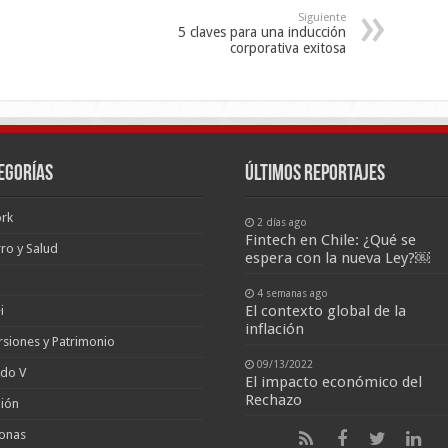
Siguiente
5 claves para una inducción
corporativa exitosa
egorías
últimos reportajes
rk
2 días ago
Fintech en Chile: ¿Qué se
ro y Salud
espera con la nueva Ley?￼
4 semanas ago
El contexto global de la
i
inflación
rsiones y Patrimonio
09/13/2022
ado V
El impacto económico del
Rechazo
ión
onas