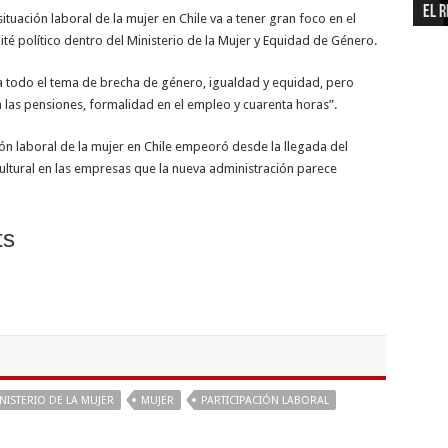
El r
neg
Tecn
inf
end
del
Fond
pro
eco
Emp
ituación laboral de la mujer en Chile va a tener gran foco en el
té político dentro del Ministerio de la Mujer y Equidad de Género.
 a todo el tema de brecha de género, igualdad y equidad, pero
a las pensiones, formalidad en el empleo y cuarenta horas”.
ción laboral de la mujer en Chile empeoró desde la llegada del
ultural en las empresas que la nueva administración parece
ts
NISTERIO DE LA MUJER
MUJER
PARTICIPACIÓN LABORAL