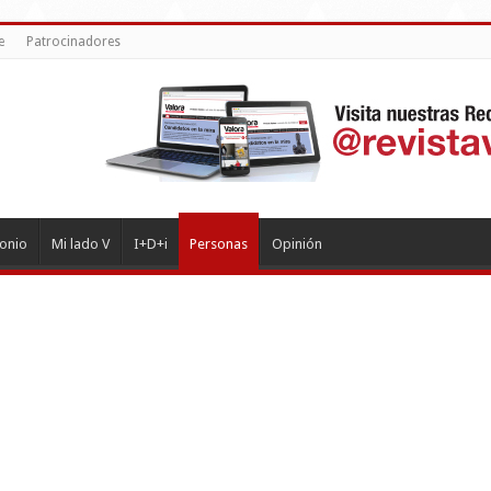
e
Patrocinadores
monio
Mi lado V
I+D+i
Personas
Opinión