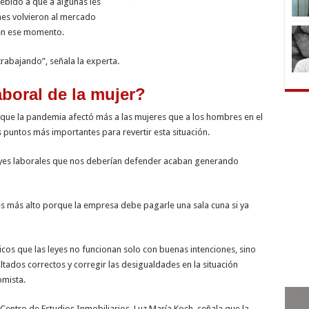
debido a que a algunas les
nes volvieron al mercado
 en ese momento.
trabajando”, señala la experta.
boral de la mujer?
que la pandemia afectó más a las mujeres que a los hombres en el
 puntos más importantes para revertir esta situación.
leyes laborales que nos deberían defender acaban generando
es más alto porque la empresa debe pagarle una sala cuna si ya
icos que las leyes no funcionan solo con buenas intenciones, sino
tados correctos y corregir las desigualdades en la situación
omista.
 Centro de Estudios Inmobiliarios, Luz María Koch, señala que la