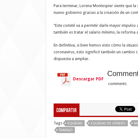
Para terminar, Lorena Montespier siente que la s
nuevo gobierno gracias a la creación de un comi
“Este comité va a permitir darle mayor impulso
también es tratar el salario mínimo, la reforma 
En definitiva, si bien hemos visto cómo la situa
coronavirus, esto significó también un cambio c
dispuesta a ampliar.
Commen
Descargar PDF
comments
Compartir
Tags
EQUIDAD
EQUIDAD DE GÉNERO
MI
TRABAJO