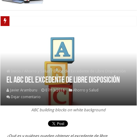
Boric vs Kast: L
Inicio
/
Ahorro y Salud
/
El abc del Excedente de Libre Disposición
El abc del Excedente de Libre Disposición
Javier Aramburu
07/13/2016
Ahorro y Salud
Dejar comentario
ABC building blocks on white background
¿Qué es y quiénes pueden obtener el excedente de libre