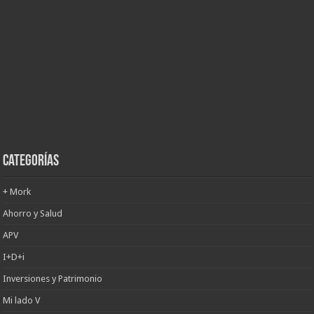
Categorías
+ Mork
Ahorro y Salud
APV
I+D+i
Inversiones y Patrimonio
Mi lado V